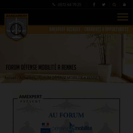
0972 64 79 25
Toggl
naviga
AMEXPERT RECRUTE
CARRIÈRES & OPPORTUNITÉS
FORUM DÉFENSE MOBILITÉ A RENNES
Accueil
/
Actualités
/ FORUM DÉFENSE MOBILITÉ A RENNES