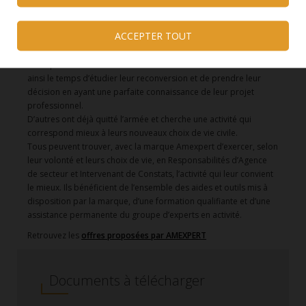
Se reconvertir dans un nouveau métier avec une
assistance permanente
Une quinzaine de contacts ont été établis avec des militaires qui
vont quitter l’institution dans des délais de 6 à 18 mois. Ils ont
ainsi le temps d’étudier leur reconversion et de prendre leur
décision en ayant une parfaite connaissance de leur projet
professionnel.
D’autres ont déjà quitté l’armée et cherche une activité qui
correspond mieux à leurs nouveaux choix de vie civile.
Tous peuvent trouver, avec la marque Amexpert d’exercer, selon
leur volonté et leurs choix de vie, en Responsabilités d’Agence
de secteur et Intervenant de Constats, l’activité qui leur convient
le mieux. Ils bénéficient de l’ensemble des aides et outils mis à
disposition par la marque, d’une formation qualifiante et d’une
assistance permanente du groupe d’experts en activité.
Retrouvez les
offres proposées par AMEXPERT
Documents à télécharger