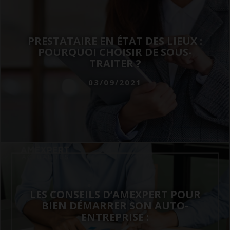
PRESTATAIRE EN ÉTAT DES LIEUX :
POURQUOI CHOISIR DE SOUS-
TRAITER ?
03/09/2021
LES CONSEILS D’AMEXPERT POUR
BIEN DÉMARRER SON AUTO-
ENTREPRISE :