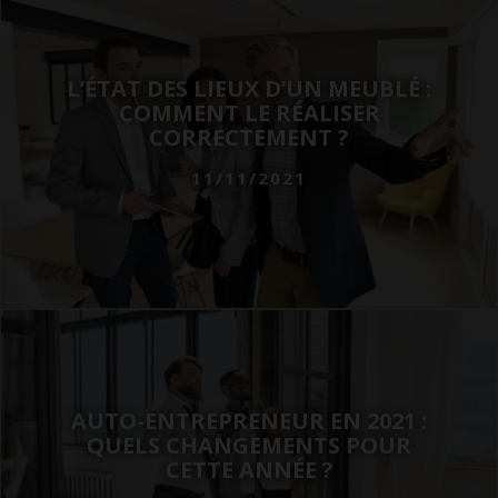
L’ÉTAT DES LIEUX D’UN MEUBLÉ :
COMMENT LE RÉALISER
CORRECTEMENT ?
11/11/2021
AUTO-ENTREPRENEUR EN 2021 :
QUELS CHANGEMENTS POUR
CETTE ANNÉE ?