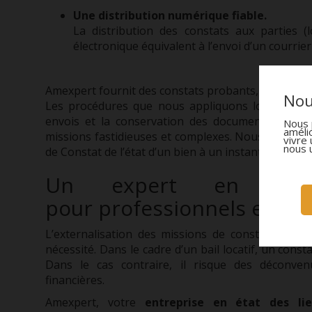
Une distribution numérique fiable.
La distribution des constats aux parties (l
électronique équivalent à l’envoi d’un courri
Amexpert fournit des constats probants, infalsifiab
Nou
Les procédures que nous appliquons lors de la ré
envois et la conservation des documents. Nous
Nous 
améli
missions fastidieuses et complexes. Nous les tran
vivre 
nous 
de Constat de l’état d’un bien à un instant précis assi
Un expert en ét
pour
p
rofessionnel
s et
par
L’externalisation des missions de
constat d’état 
nécessité. Dans le cadre d’un bail locatif, un consta
Dans le cas contraire, il risque des déconve
financières.
Amexpert, votre
entreprise
en état des lie