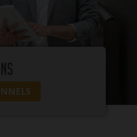
ins
ONNELS